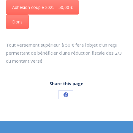
Adhésion couple 2025 - 50,00 €
Dons
Tout versement supérieur à 50 € fera l’objet d’un reçu
permettant de bénéficier d’une réduction fiscale des 2/3
du montant versé
Share this page
Share
on
Facebook