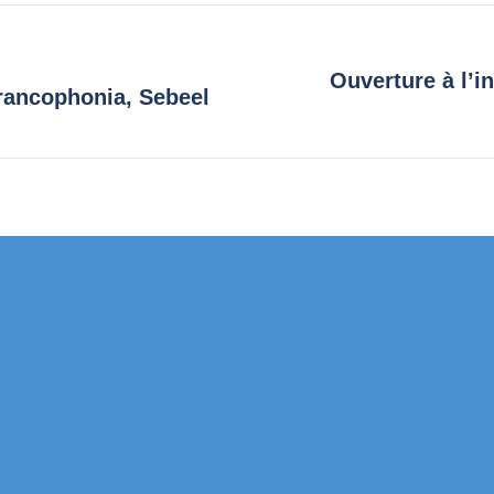
Ouverture à l’i
Next
rancophonia, Sebeel
post: