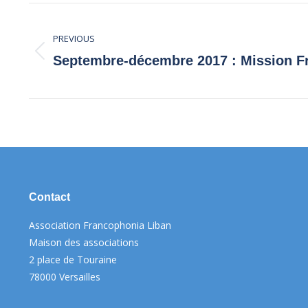
Post
PREVIOUS
navigation
Previous
Septembre-décembre 2017 : Mission F
post:
Contact
Association Francophonia Liban
Maison des associations
2 place de Touraine
78000 Versailles