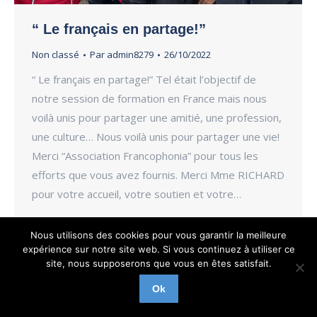
“ Le français en partage!”
Non classé
Par
admin8279
26/10/2022
“ Le français en partage!” Tel était l’objectif de
notre session de formation en France mais nous
voilà unis pour partager une amitié, une profession,
une culture… Nous voilà unis pour partager une vie!
Merci “Association Francophonia” pour tous les
efforts que vous avez fournis. Merci Mme RICHARD
pour votre accueil, votre soutien et votre…
Nous utilisons des cookies pour vous garantir la meilleure
expérience sur notre site web. Si vous continuez à utiliser ce
site, nous supposerons que vous en êtes satisfait.
Ok
© 2019 Francophonia-Liban • Mentions légales