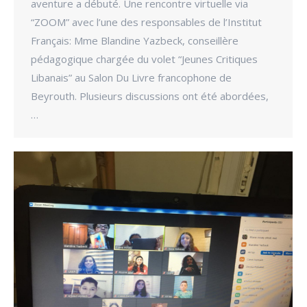
aventure a débuté. Une rencontre virtuelle via
“ZOOM” avec l’une des responsables de l’Institut
Français: Mme Blandine Yazbeck, conseillère
pédagogique chargée du volet “Jeunes Critiques
Libanais” au Salon Du Livre francophone de
Beyrouth. Plusieurs discussions ont été abordées,
…